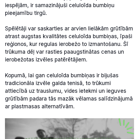
iespējām, ir samazinājuši celuloīda bumbiņu
pieejamību tirgū.
Spēlētāji var saskarties ar arvien lielākām grūtībām
atrast augstas kvalitātes celuloīda bumbiņas, īpaši
reģionos, kur regulas ierobežo to izmantošanu. Šī
trūkuma dēļ var rasties paaugstinātas cenas un
ierobežotas izvēles patērētājiem.
Kopumā, lai gan celuloīda bumbiņas ir bijušas
tradicionāla izvēle galda tenisā, to trūkumi
attiecībā uz trauslumu, vides ietekmi un ieguves
grūtībām padara tās mazāk vēlamas salīdzinājumā
ar plastmasas alternatīvām.