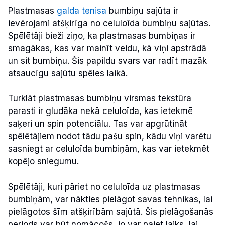
Plastmasas
galda tenisa
bumbiņu sajūta ir
ievērojami atšķirīga no celuloīda bumbiņu sajūtas.
Spēlētāji bieži ziņo, ka plastmasas bumbiņas ir
smagākas, kas var mainīt veidu, kā viņi apstrādā
un sit bumbiņu. Šis papildu svars var radīt mazāk
atsaucīgu sajūtu spēles laikā.
Turklāt plastmasas bumbiņu virsmas tekstūra
parasti ir gludāka nekā celuloīda, kas ietekmē
saķeri un spin potenciālu. Tas var apgrūtināt
spēlētājiem nodot tādu pašu spin, kādu viņi varētu
sasniegt ar celuloīda bumbiņām, kas var ietekmēt
kopējo sniegumu.
Spēlētāji, kuri pāriet no celuloīda uz plastmasas
bumbiņām, var nākties pielāgot savas tehnikas, lai
pielāgotos šīm atšķirībām sajūtā. Šis pielāgošanās
periods var būt nomācošs, jo var paiet laiks, lai