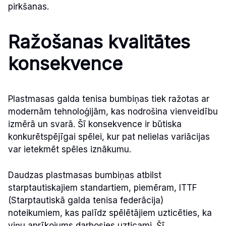
pirkšanas.
Ražošanas kvalitātes
konsekvence
Plastmasas galda tenisa bumbiņas tiek ražotas ar
modernām tehnoloģijām, kas nodrošina vienveidību
izmērā un svarā. Šī konsekvence ir būtiska
konkurētspējīgai spēlei, kur pat nelielas variācijas
var ietekmēt spēles iznākumu.
Daudzas plastmasas bumbiņas atbilst
starptautiskajiem standartiem, piemēram, ITTF
(Starptautiskā galda tenisa federācija)
noteikumiem, kas palīdz spēlētājiem uzticēties, ka
viņu aprīkojums darbosies uzticami. Šī