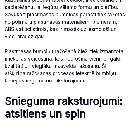
Ražošanas process ietver celuloīda veidošanu un
sacietēšanu, lai iegūtu vēlamo formu un cietību.
Savukārt plastmasas bumbiņas parasti tiek ražotas
no polimēru plastmasas materiāliem, piemēram,
ABS vai polistirola, kas ir mazāk uzliesmojoši un
videi draudzīgāki.
Plastmasas bumbiņu ražošanā bieži tiek izmantota
injekcijas veidošana, kas nodrošina vienmērīgāku
kvalitāti un vieglāku masveida ražošanu. Šī
atšķirība ražošanas procesos ietekmē bumbiņu
kopējo sniegumu un raksturojumu.
Snieguma raksturojumi:
atsitiens un spin