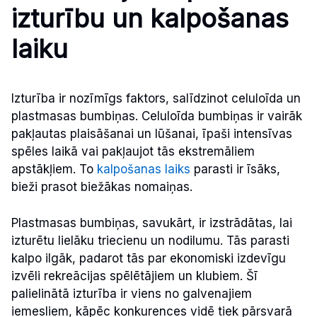
izturību un kalpošanas
laiku
Izturība ir nozīmīgs faktors, salīdzinot celuloīda un
plastmasas bumbiņas. Celuloīda bumbiņas ir vairāk
pakļautas plaisāšanai un lūšanai, īpaši intensīvas
spēles laikā vai pakļaujot tās ekstremāliem
apstākļiem. To
kalpošanas laiks
parasti ir īsāks,
bieži prasot biežākas nomaiņas.
Plastmasas bumbiņas, savukārt, ir izstrādātas, lai
izturētu lielāku triecienu un nodilumu. Tās parasti
kalpo ilgāk, padarot tās par ekonomiski izdevīgu
izvēli rekreācijas spēlētājiem un klubiem. Šī
palielinātā izturība ir viens no galvenajiem
iemesliem, kāpēc konkurences vidē tiek pārsvarā