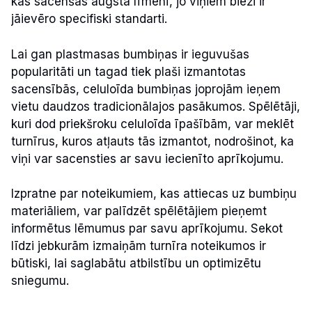
kas sacenšas augstā līmenī, jo viņiem bieži ir
jāievēro specifiski standarti.
Lai gan plastmasas bumbiņas ir ieguvušas
popularitāti un tagad tiek plaši izmantotas
sacensībās, celuloīda bumbiņas joprojām ieņem
vietu daudzos tradicionālajos pasākumos. Spēlētāji,
kuri dod priekšroku celuloīda īpašībām, var meklēt
turnīrus, kuros atļauts tās izmantot, nodrošinot, ka
viņi var sacensties ar savu iecienīto aprīkojumu.
Izpratne par noteikumiem, kas attiecas uz bumbiņu
materiāliem, var palīdzēt spēlētājiem pieņemt
informētus lēmumus par savu aprīkojumu. Sekot
līdzi jebkurām izmaiņām turnīra noteikumos ir
būtiski, lai saglabātu atbilstību un optimizētu
sniegumu.