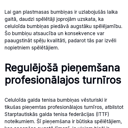
Lai gan plastmasas bumbiņas ir uzlabojušās laika
gaitā, daudzi spēlētāji joprojām uzskata, ka
celuloīda bumbiņas piedāvā augstāku spēlējamību.
Šo bumbiņu atsaucība un konsekvence var
paaugstināt spēļu kvalitāti, padarot tās par izvēli
nopietniem spēlētājiem.
Regulējošā pieņemšana
profesionālajos turnīros
Celuloīda galda tenisa bumbiņas vēsturiski ir
tikušas pieņemtas profesionālajos turnīros, atbilstot
Starptautiskās galda tenisa federācijas (ITTF)
noteikumiem. Šī pieņemšana ir būtiska spēlētājiem,