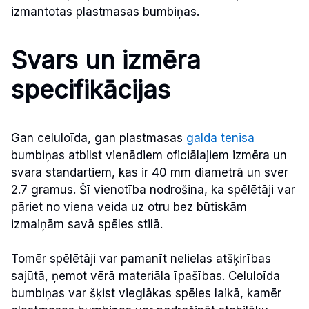
izmantotas plastmasas bumbiņas.
Svars un izmēra
specifikācijas
Gan celuloīda, gan plastmasas
galda tenisa
bumbiņas atbilst vienādiem oficiālajiem izmēra un
svara standartiem, kas ir 40 mm diametrā un sver
2.7 gramus. Šī vienotība nodrošina, ka spēlētāji var
pāriet no viena veida uz otru bez būtiskām
izmaiņām savā spēles stilā.
Tomēr spēlētāji var pamanīt nelielas atšķirības
sajūtā, ņemot vērā materiāla īpašības. Celuloīda
bumbiņas var šķist vieglākas spēles laikā, kamēr