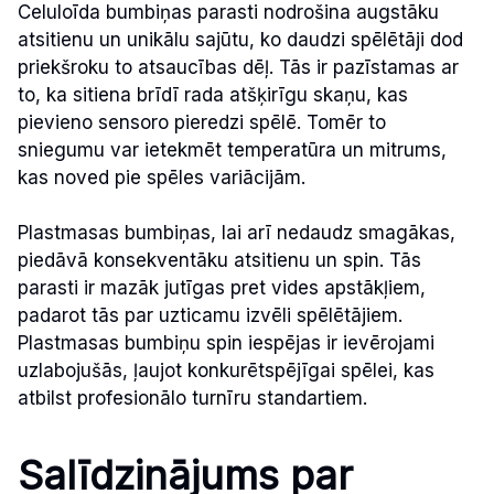
Celuloīda bumbiņas parasti nodrošina augstāku
atsitienu un unikālu sajūtu, ko daudzi spēlētāji dod
priekšroku to atsaucības dēļ. Tās ir pazīstamas ar
to, ka sitiena brīdī rada atšķirīgu skaņu, kas
pievieno sensoro pieredzi spēlē. Tomēr to
sniegumu var ietekmēt temperatūra un mitrums,
kas noved pie spēles variācijām.
Plastmasas bumbiņas, lai arī nedaudz smagākas,
piedāvā konsekventāku atsitienu un spin. Tās
parasti ir mazāk jutīgas pret vides apstākļiem,
padarot tās par uzticamu izvēli spēlētājiem.
Plastmasas bumbiņu spin iespējas ir ievērojami
uzlabojušās, ļaujot konkurētspējīgai spēlei, kas
atbilst profesionālo turnīru standartiem.
Salīdzinājums par