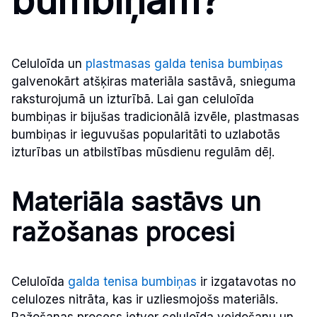
bumbiņām?
Celuloīda un
plastmasas galda tenisa bumbiņas
galvenokārt atšķiras materiāla sastāvā, snieguma
raksturojumā un izturībā. Lai gan celuloīda
bumbiņas ir bijušas tradicionālā izvēle, plastmasas
bumbiņas ir ieguvušas popularitāti to uzlabotās
izturības un atbilstības mūsdienu regulām dēļ.
Materiāla sastāvs un
ražošanas procesi
Celuloīda
galda tenisa bumbiņas
ir izgatavotas no
celulozes nitrāta, kas ir uzliesmojošs materiāls.