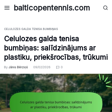
Skip
balticopentennis.com
to
content
CELULOZES GALDA TENISA BUMBIŅAS
Celulozes galda tenisa
bumbiņas: salīdzinājums ar
plastiku, priekšrocības, trūkumi
By
Jānis Bērziņš
09/02/2026
0