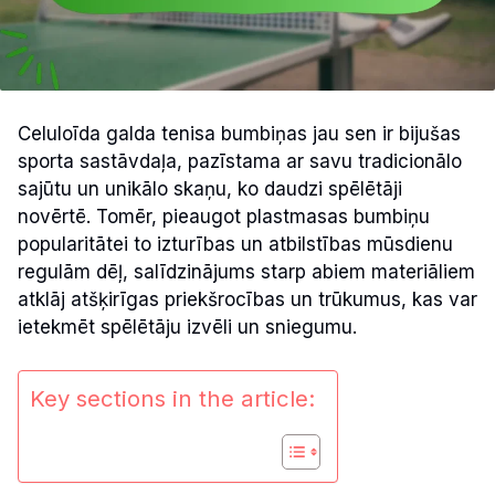
Celuloīda galda tenisa bumbiņas jau sen ir bijušas
sporta sastāvdaļa, pazīstama ar savu tradicionālo
sajūtu un unikālo skaņu, ko daudzi spēlētāji
novērtē. Tomēr, pieaugot plastmasas bumbiņu
popularitātei to izturības un atbilstības mūsdienu
regulām dēļ, salīdzinājums starp abiem materiāliem
atklāj atšķirīgas priekšrocības un trūkumus, kas var
ietekmēt spēlētāju izvēli un sniegumu.
Key sections in the article: