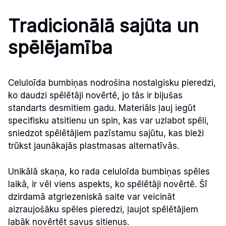
Tradicionālā sajūta un
spēlējamība
Celuloīda bumbiņas nodrošina nostalgisku pieredzi,
ko daudzi spēlētāji novērtē, jo tās ir bijušas
standarts desmitiem gadu. Materiāls ļauj iegūt
specifisku atsitienu un spin, kas var uzlabot spēli,
sniedzot spēlētājiem pazīstamu sajūtu, kas bieži
trūkst jaunākajās plastmasas alternatīvās.
Unikālā skaņa, ko rada celuloīda bumbiņas spēles
laikā, ir vēl viens aspekts, ko spēlētāji novērtē. Šī
dzirdamā atgriezeniskā saite var veicināt
aizraujošāku spēles pieredzi, ļaujot spēlētājiem
labāk novērtēt savus sitienus.