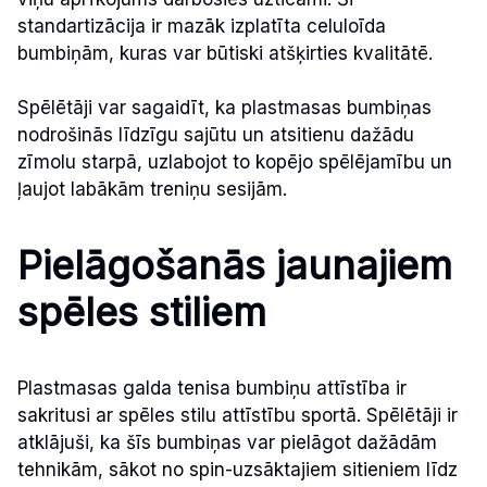
standartizācija ir mazāk izplatīta celuloīda
bumbiņām, kuras var būtiski atšķirties kvalitātē.
Spēlētāji var sagaidīt, ka plastmasas bumbiņas
nodrošinās līdzīgu sajūtu un atsitienu dažādu
zīmolu starpā, uzlabojot to kopējo spēlējamību un
ļaujot labākām treniņu sesijām.
Pielāgošanās jaunajiem
spēles stiliem
Plastmasas galda tenisa bumbiņu attīstība ir
sakritusi ar spēles stilu attīstību sportā. Spēlētāji ir
atklājuši, ka šīs bumbiņas var pielāgot dažādām
tehnikām, sākot no spin-uzsāktajiem sitieniem līdz