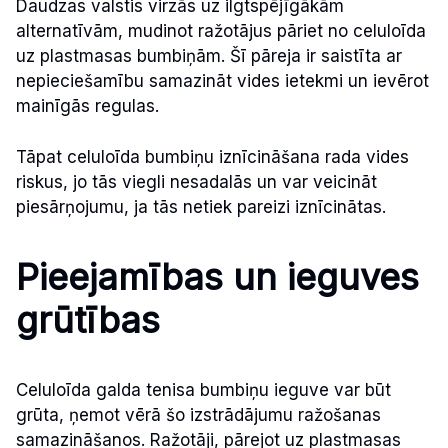
Daudzas valstis virzās uz ilgtspējīgākām
alternatīvām, mudinot ražotājus pāriet no celuloīda
uz plastmasas bumbiņām. Šī pāreja ir saistīta ar
nepieciešamību samazināt vides ietekmi un ievērot
mainīgās regulas.
Tāpat celuloīda bumbiņu iznīcināšana rada vides
riskus, jo tās viegli nesadalās un var veicināt
piesārņojumu, ja tās netiek pareizi iznīcinātas.
Pieejamības un ieguves
grūtības
Celuloīda galda tenisa bumbiņu ieguve var būt
grūta, ņemot vērā šo izstrādājumu ražošanas
samazināšanos. Ražotāji, pārejot uz plastmasas