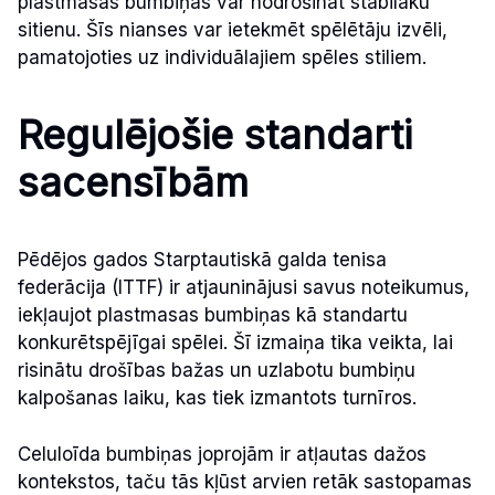
plastmasas bumbiņas var nodrošināt stabilāku
sitienu. Šīs nianses var ietekmēt spēlētāju izvēli,
pamatojoties uz individuālajiem spēles stiliem.
Regulējošie standarti
sacensībām
Pēdējos gados Starptautiskā galda tenisa
federācija (ITTF) ir atjauninājusi savus noteikumus,
iekļaujot plastmasas bumbiņas kā standartu
konkurētspējīgai spēlei. Šī izmaiņa tika veikta, lai
risinātu drošības bažas un uzlabotu bumbiņu
kalpošanas laiku, kas tiek izmantots turnīros.
Celuloīda bumbiņas joprojām ir atļautas dažos
kontekstos, taču tās kļūst arvien retāk sastopamas