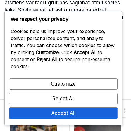
atsitiens var radīt grūtības saglabāt ritmu spēles
laikā. Spēlētāji var atrast grūtības paredzēt
bumbiņas trajektoriju, kas var novest pie vairākām
We respect your privacy
neuzspiestām kļūdām un traucēt izveidotajiem
Cookies help us improve your experience,
spēles stiliem.
deliver personalized content, and analyze
traffic. You can choose which cookies to allow
Kopumā pāreja no celuloīda uz plastmasas
by clicking
Customize
. Click
Accept All
to
bumbiņām var prasīt spēlētājiem pārdomāt savas
consent or
Reject All
to decline non-essential
taktikas un pielāgot savu spēli. Tas var būt īpaši
cookies.
izaicinoši konkurētspējīgiem spēlētājiem, kuri ir
izstrādājuši savas prasmes ap celuloīda bumbiņu
īpašībām.
Customize
Reject All
Previous Post
Next Post
Accept All