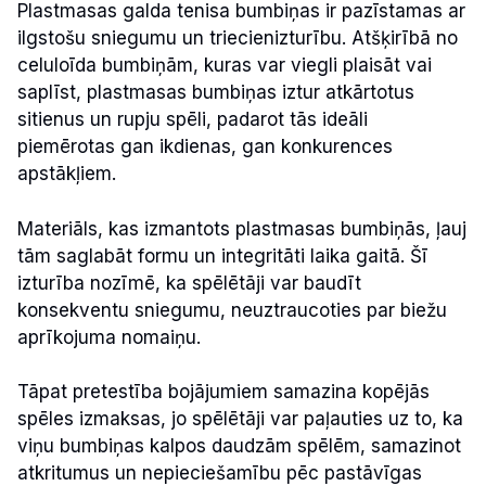
Plastmasas galda tenisa bumbiņas ir pazīstamas ar
ilgstošu sniegumu un triecienizturību. Atšķirībā no
celuloīda bumbiņām, kuras var viegli plaisāt vai
saplīst, plastmasas bumbiņas iztur atkārtotus
sitienus un rupju spēli, padarot tās ideāli
piemērotas gan ikdienas, gan konkurences
apstākļiem.
Materiāls, kas izmantots plastmasas bumbiņās, ļauj
tām saglabāt formu un integritāti laika gaitā. Šī
izturība nozīmē, ka spēlētāji var baudīt
konsekventu sniegumu, neuztraucoties par biežu
aprīkojuma nomaiņu.
Tāpat pretestība bojājumiem samazina kopējās
spēles izmaksas, jo spēlētāji var paļauties uz to, ka
viņu bumbiņas kalpos daudzām spēlēm, samazinot
atkritumus un nepieciešamību pēc pastāvīgas