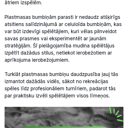
ātriem izspēlēm.
Plastmasas bumbiņām parasti ir nedaudz atšķirīgs
atsitiens salīdzinājumā ar celuloīda bumbiņām, kas
var būt izdevīgi spēlētājiem, kuri vēlas pilnveidot
savas prasmes vai eksperimentēt ar jaunām
stratēģijām. Šī pielāgojamība mudina spēlētājus
izpētīt dažādus stilus, netiekot ierobežotiem ar
aprīkojuma ierobežojumiem.
Turklāt plastmasas bumbiņu daudzpusība ļauj tās
izmantot dažādās vidēs, sākot no rekreācijas
spēles līdz profesionāliem turnīriem, padarot tās
par praktisku izvēli spēlētājiem visos līmeņos.