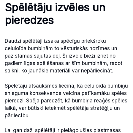
Spēlētāju izvēles un
pieredzes
Daudzi spēlētāji izsaka spēcīgu priekšroku
celuloīda bumbiņām to vēsturiskās nozīmes un
pazīstamās sajūtas dēļ. Šī izvēle bieži izriet no
gadiem ilgas spēlēšanas ar šīm bumbiņām, radot
saikni, ko jaunākie materiāli var nepārliecināt.
Spēlētāju atsauksmes liecina, ka celuloīda bumbiņu
snieguma konsekvence veicina patīkamāku spēles
pieredzi. Spēja paredzēt, kā bumbiņa reaģēs spēles
laikā, var būtiski ietekmēt spēlētāja stratēģiju un
pārliecību.
Lai gan daži spēlētāji ir pielāgojušies plastmasas