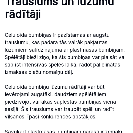
Trauslums un lūzumu
rādītāji
Celuloīda bumbiņas ir pazīstamas ar augstu
trauslumu, kas padara tās vairāk pakļautas
lūzumiem salīdzinājumā ar plastmasas bumbiņām.
Spēlētāji bieži ziņo, ka šīs bumbiņas var plaisāt vai
saplīst intensīvas spēles laikā, radot palielinātas
izmaksas biežu nomaiņu dēļ.
Celuloīda bumbiņu lūzumu rādītāji var būt
ievērojami augstāki, daudziem spēlētājiem
piedzīvojot vairākas saplēstas bumbiņas vienā
sesijā. Šis trauslums var traucēt spēli un radīt
vilšanos, īpaši konkurences apstākļos.
Savukārt plastmasas bumbiņām parasti ir zemāki