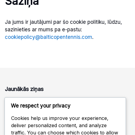
Saziņa
Ja jums ir jautājumi par šo cookie politiku, lūdzu,
sazinieties ar mums pa e-pastu:
cookiepolicy@balticopentennis.com
.
Jaunākās ziņas
Plastmasas galda tenisa bumbiņas: salīdzinājums ar
We respect your privacy
celuloīdu, priekšrocības, trūkumi
Treniņu galda tenisa bumbiņas: Krāsu iespējas, Veiktspēja,
Cookies help us improve your experience,
Izmaksas
deliver personalized content, and analyze
traffic. You can choose which cookies to allow
Treniņu galda tenisa bumbiņas: ātrums, spin, kontrole