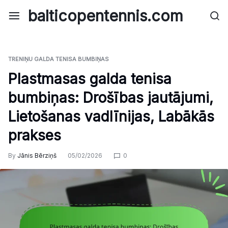
Skip
balticopentennis.com
to
content
TRENIŅU GALDA TENISA BUMBIŅAS
Plastmasas galda tenisa
bumbiņas: Drošības jautājumi,
Lietošanas vadlīnijas, Labākās
prakses
By
Jānis Bērziņš
05/02/2026
0