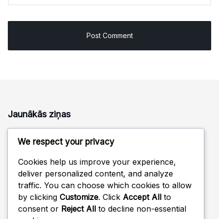
Jaunākās ziņas
Plastmasas galda tenisa bumbiņas: salīdzinājums ar
We respect your privacy
celuloīdu, priekšrocības, trūkumi
Treniņu galda tenisa bumbiņas: Krāsu iespējas, Veiktspēja,
Cookies help us improve your experience,
Izmaksas
deliver personalized content, and analyze
traffic. You can choose which cookies to allow
Treniņu galda tenisa bumbiņas: ātrums, spin, kontrole
by clicking
Customize
. Click
Accept All
to
Celulozes galda tenisa bumbiņas: salīdzinājums ar plastiku,
consent or
Reject All
to decline non-essential
priekšrocības, trūkumi