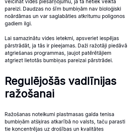
veicināt vides piesārņojumu, ja tā netiek veikta
pareizi. Daudzas no šīm bumbiņām nav bioloģiski
noārdāmas un var saglabāties atkritumu poligonos
gadiem ilgi.
Lai samazinātu vides ietekmi, apsveriet iespējas
pārstrādāt, ja tās ir pieejamas. Daži ražotāji piedāvā
atgriešanas programmas, ļaujot patērētājiem
atgriezt lietotās bumbiņas pareizai pārstrādei.
Regulējošās vadlīnijas
ražošanai
Ražošanas noteikumi plastmasas galda tenisa
bumbiņām atšķiras atkarībā no valsts, taču parasti
tie koncentrējas uz drošības un kvalitātes