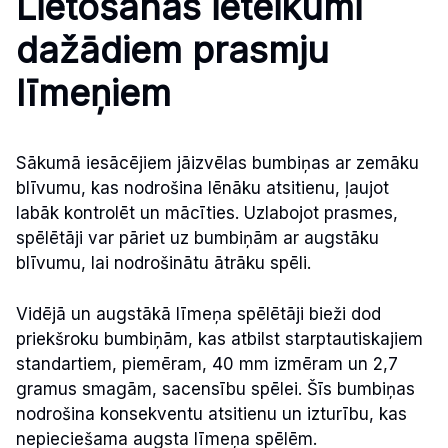
Lietošanas ieteikumi
dažādiem prasmju
līmeņiem
Sākumā iesācējiem jāizvēlas bumbiņas ar zemāku
blīvumu, kas nodrošina lēnāku atsitienu, ļaujot
labāk kontrolēt un mācīties. Uzlabojot prasmes,
spēlētāji var pāriet uz bumbiņām ar augstāku
blīvumu, lai nodrošinātu ātrāku spēli.
Vidējā un augstākā līmeņa spēlētāji bieži dod
priekšroku bumbiņām, kas atbilst starptautiskajiem
standartiem, piemēram, 40 mm izmēram un 2,7
gramus smagām, sacensību spēlei. Šīs bumbiņas
nodrošina konsekventu atsitienu un izturību, kas
nepieciešama augsta līmeņa spēlēm.