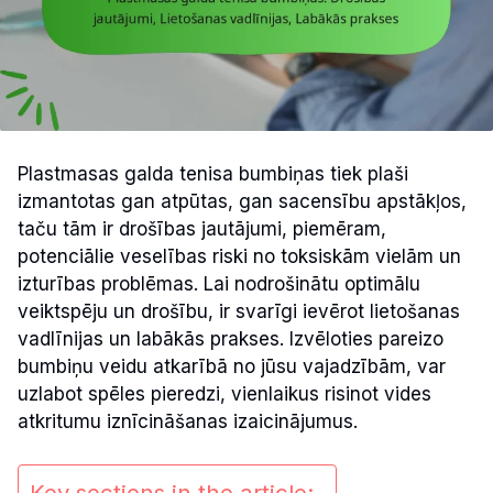
Plastmasas galda tenisa bumbiņas tiek plaši
izmantotas gan atpūtas, gan sacensību apstākļos,
taču tām ir drošības jautājumi, piemēram,
potenciālie veselības riski no toksiskām vielām un
izturības problēmas. Lai nodrošinātu optimālu
veiktspēju un drošību, ir svarīgi ievērot lietošanas
vadlīnijas un labākās prakses. Izvēloties pareizo
bumbiņu veidu atkarībā no jūsu vajadzībām, var
uzlabot spēles pieredzi, vienlaikus risinot vides
atkritumu iznīcināšanas izaicinājumus.
Key sections in the article: