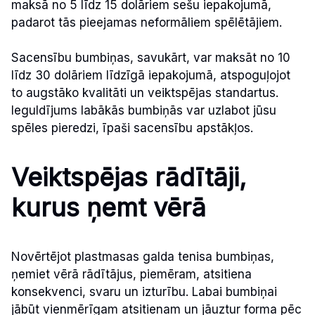
maksā no 5 līdz 15 dolāriem sešu iepakojumā,
padarot tās pieejamas neformāliem spēlētājiem.
Sacensību bumbiņas, savukārt, var maksāt no 10
līdz 30 dolāriem līdzīgā iepakojumā, atspoguļojot
to augstāko kvalitāti un veiktspējas standartus.
Ieguldījums labākās bumbiņās var uzlabot jūsu
spēles pieredzi, īpaši sacensību apstākļos.
Veiktspējas rādītāji,
kurus ņemt vērā
Novērtējot plastmasas galda tenisa bumbiņas,
ņemiet vērā rādītājus, piemēram, atsitiena
konsekvenci, svaru un izturību. Labai bumbiņai
jābūt vienmērīgam atsitienam un jāuztur forma pēc