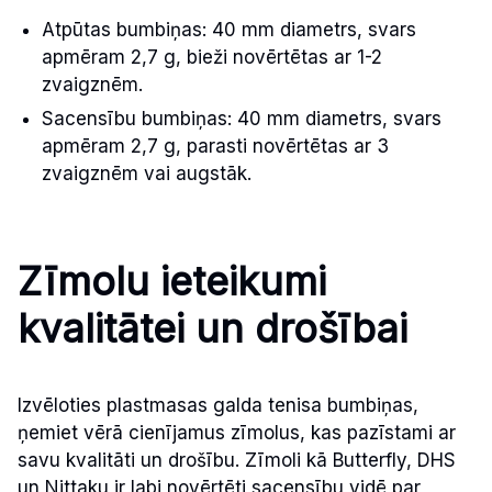
Atpūtas bumbiņas: 40 mm diametrs, svars
apmēram 2,7 g, bieži novērtētas ar 1-2
zvaigznēm.
Sacensību bumbiņas: 40 mm diametrs, svars
apmēram 2,7 g, parasti novērtētas ar 3
zvaigznēm vai augstāk.
Zīmolu ieteikumi
kvalitātei un drošībai
Izvēloties plastmasas galda tenisa bumbiņas,
ņemiet vērā cienījamus zīmolus, kas pazīstami ar
savu kvalitāti un drošību. Zīmoli kā Butterfly, DHS
un Nittaku ir labi novērtēti sacensību vidē par