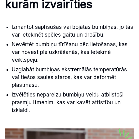
kurām izvairīties
Izmantot saplīsušas vai bojātas bumbiņas, jo tās
var ietekmēt spēles gaitu un drošību.
Nevērtēt bumbiņu tīrīšanu pēc lietošanas, kas
var novest pie uzkrāšanās, kas ietekmē
veiktspēju.
Uzglabāt bumbiņas ekstremālās temperatūrās
vai tiešos saules staros, kas var deformēt
plastmasu.
Izvēlēties nepareizu bumbiņu veidu atbilstoši
prasmju līmenim, kas var kavēt attīstību un
izklaidi.