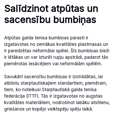
Salīdzinot atpūtas un
sacensību bumbiņas
Atpūtas galda tenisa bumbiņas parasti ir
izgatavotas no zemākas kvalitātes plastmasas un
ir paredzētas neformālai spēlei. Šīs bumbiņas bieži
ir lētākas un var izturēt rupju apstrādi, padarot tās
piemērotas iesācējiem vai neformālām spēlēm.
Savukārt sacensību bumbiņas ir izstrādātas, lai
atbilstu starptautiskajiem standartiem, piemēram,
tiem, ko noteikusi Starptautiskā galda tenisa
federācija (ITTF). Tās ir izgatavotas no augstas
kvalitātes materiāliem, nodrošinot labāku atsitienu,
griešanos un kopējo veiktspēju spēļu laikā.