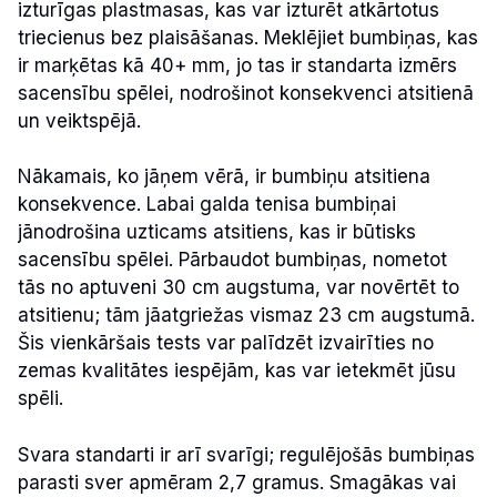
izturīgas plastmasas, kas var izturēt atkārtotus
triecienus bez plaisāšanas. Meklējiet bumbiņas, kas
ir marķētas kā 40+ mm, jo tas ir standarta izmērs
sacensību spēlei, nodrošinot konsekvenci atsitienā
un veiktspējā.
Nākamais, ko jāņem vērā, ir bumbiņu atsitiena
konsekvence. Labai galda tenisa bumbiņai
jānodrošina uzticams atsitiens, kas ir būtisks
sacensību spēlei. Pārbaudot bumbiņas, nometot
tās no aptuveni 30 cm augstuma, var novērtēt to
atsitienu; tām jāatgriežas vismaz 23 cm augstumā.
Šis vienkāršais tests var palīdzēt izvairīties no
zemas kvalitātes iespējām, kas var ietekmēt jūsu
spēli.
Svara standarti ir arī svarīgi; regulējošās bumbiņas
parasti sver apmēram 2,7 gramus. Smagākas vai