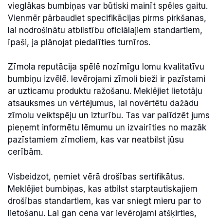
vieglākas bumbiņas var būtiski mainīt spēles gaitu.
Vienmēr pārbaudiet specifikācijas pirms pirkšanas,
lai nodrošinātu atbilstību oficiālajiem standartiem,
īpaši, ja plānojat piedalīties turnīros.
Zīmola reputācija spēlē nozīmīgu lomu kvalitatīvu
bumbiņu izvēlē. Ievērojami zīmoli bieži ir pazīstami
ar uzticamu produktu ražošanu. Meklējiet lietotāju
atsauksmes un vērtējumus, lai novērtētu dažādu
zīmolu veiktspēju un izturību. Tas var palīdzēt jums
pieņemt informētu lēmumu un izvairīties no mazāk
pazīstamiem zīmoliem, kas var neatbilst jūsu
cerībām.
Visbeidzot, ņemiet vērā drošības sertifikātus.
Meklējiet bumbiņas, kas atbilst starptautiskajiem
drošības standartiem, kas var sniegt mieru par to
lietošanu. Lai gan cena var ievērojami atšķirties,