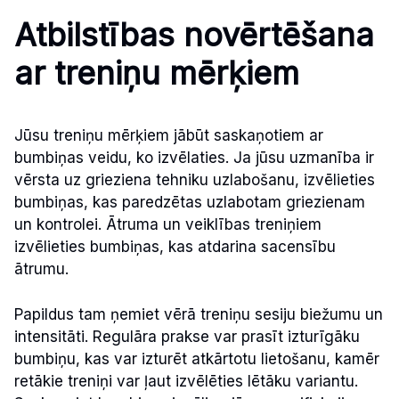
Atbilstības novērtēšana
ar treniņu mērķiem
Jūsu treniņu mērķiem jābūt saskaņotiem ar
bumbiņas veidu, ko izvēlaties. Ja jūsu uzmanība ir
vērsta uz grieziena tehniku uzlabošanu, izvēlieties
bumbiņas, kas paredzētas uzlabotam griezienam
un kontrolei. Ātruma un veiklības treniņiem
izvēlieties bumbiņas, kas atdarina sacensību
ātrumu.
Papildus tam ņemiet vērā treniņu sesiju biežumu un
intensitāti. Regulāra prakse var prasīt izturīgāku
bumbiņu, kas var izturēt atkārtotu lietošanu, kamēr
retākie treniņi var ļaut izvēlēties lētāku variantu.