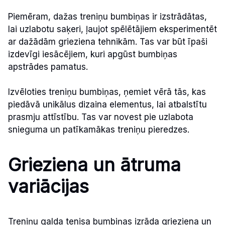
Piemēram, dažas treniņu bumbiņas ir izstrādātas,
lai uzlabotu saķeri, ļaujot spēlētājiem eksperimentēt
ar dažādām grieziena tehnikām. Tas var būt īpaši
izdevīgi iesācējiem, kuri apgūst bumbiņas
apstrādes pamatus.
Izvēloties treniņu bumbiņas, ņemiet vērā tās, kas
piedāvā unikālus dizaina elementus, lai atbalstītu
prasmju attīstību. Tas var novest pie uzlabota
snieguma un patīkamākas treniņu pieredzes.
Grieziena un ātruma
variācijas
Treniņu galda tenisa bumbiņas izrāda grieziena un