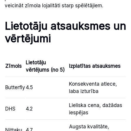
veicināt zīmola lojalitāti starp spēlētājiem.
Lietotāju atsauksmes un
vērtējumi
Lietotāju
Zīmols
Izplatītas atsauksmes
vērtējums (no 5)
Konsekventa atlece,
Butterfly
4.5
laba izturība
Lieliska cena, dažādas
DHS
4.2
iespējas
Augsta kvalitāte,
Nittaku
4.7