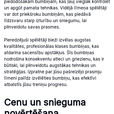
piedodošākām bumbiņām, kas ļauj vieglāk kontrolēt
un apgūt pamata tehnikas. Vidējā līmeņa spēlētāji
var dot priekšroku bumbiņām, kas piedāvā
līdzsvaru starp izturību un sniegumu, lai
pilnveidotu savas prasmes.
Pieredzējuši spēlētāji bieži izvēlas augstas
kvalitātes, profesionālas klases bumbiņas, kas
atdarina sacensību apstākļus. Šīs bumbiņas
nodrošina konsekventu atleci un griezienu, kas ir
būtiski, lai pilnveidotu augstākas tehnikas un
stratēģijas. Izpratne par jūsu pašreizējo prasmju
līmeni palīdz izvēlēties bumbiņu, kas efektīvi
atbalstīs jūsu treniņu progresu.
Cenu un snieguma
novērtēšana