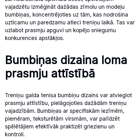
vajadzētu izmēģināt dažādas zīmolu un modeļu
bumbiņas, koncentrējoties uz tām, kas nodrošina
uzticamu un paredzamu atleci treniņu laikā. Tas var
uzlabot prasmju apguvi un kopējo sniegumu
konkurences apstākļos.
Bumbiņas dizaina loma
prasmju attīstībā
Treniņu galda tenisa bumbiņu dizains var atvieglot
prasmju attīstību, pielāgojoties dažādām treniņu
vajadzībām. Bumbiņas ar specifiskām iezīmēm,
piemēram, teksturētām virsmām, var palīdzēt
spēlētājiem efektīvāk praktizēt griezienu un
kontroli.