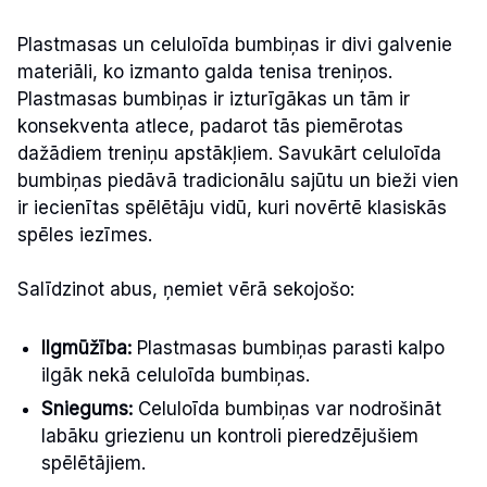
Plastmasas un celuloīda bumbiņas ir divi galvenie
materiāli, ko izmanto galda tenisa treniņos.
Plastmasas bumbiņas ir izturīgākas un tām ir
konsekventa atlece, padarot tās piemērotas
dažādiem treniņu apstākļiem. Savukārt celuloīda
bumbiņas piedāvā tradicionālu sajūtu un bieži vien
ir iecienītas spēlētāju vidū, kuri novērtē klasiskās
spēles iezīmes.
Salīdzinot abus, ņemiet vērā sekojošo:
Ilgmūžība:
Plastmasas bumbiņas parasti kalpo
ilgāk nekā celuloīda bumbiņas.
Sniegums:
Celuloīda bumbiņas var nodrošināt
labāku griezienu un kontroli pieredzējušiem
spēlētājiem.