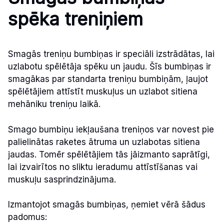
spēka treniņiem
Smagās treniņu bumbiņas ir speciāli izstrādātas, lai
uzlabotu spēlētāja spēku un jaudu. Šīs bumbiņas ir
smagākas par standarta treniņu bumbiņām, ļaujot
spēlētājiem attīstīt muskuļus un uzlabot sitiena
mehāniku treniņu laikā.
Smago bumbiņu iekļaušana treniņos var novest pie
palielinātas raketes ātruma un uzlabotas sitiena
jaudas. Tomēr spēlētājiem tās jāizmanto saprātīgi,
lai izvairītos no sliktu ieradumu attīstīšanas vai
muskuļu sasprindzinājuma.
Izmantojot smagās bumbiņas, ņemiet vērā šādus
padomus: