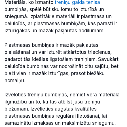
Materiāls, ko izmanto
treniņu galda tenisa
bumbiņās, spēlē būtisku lomu to izturībā un
sniegumā. Izplatītākie materiāli ir plastmasa un
celuloīds, ar plastmasas bumbiņām, kas parasti ir
izturīgākas un mazāk pakļautas nodilumam.
Plastmasas bumbiņas ir mazāk pakļautas
plaisāšanai un var izturēt atkārtotus triecienus,
padarot tās ideālas ilgstošiem treniņiem. Savukārt
celuloīda bumbiņas var nodrošināt citu sajūtu, bet
bieži vien ir mazāk izturīgas, prasot biežāku
nomaiņu.
Izvēloties treniņu bumbiņas, ņemiet vērā materiāla
ilgmūžību un to, kā tas atbilst jūsu treniņu
biežumam. Izvēlieties augstas kvalitātes
plastmasas bumbiņas regulārai lietošanai, lai
samazinātu izmaksas un maksimizētu sniegumu.