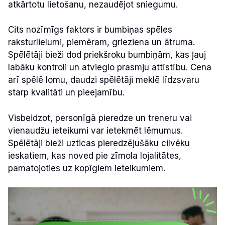
atkārtotu lietošanu, nezaudējot sniegumu.
Cits nozīmīgs faktors ir bumbiņas spēles
raksturlielumi, piemēram, grieziena un ātruma.
Spēlētāji bieži dod priekšroku bumbiņām, kas ļauj
labāku kontroli un atvieglo prasmju attīstību. Cena
arī spēlē lomu, daudzi spēlētāji meklē līdzsvaru
starp kvalitāti un pieejamību.
Visbeidzot, personīgā pieredze un treneru vai
vienaudžu ieteikumi var ietekmēt lēmumus.
Spēlētāji bieži uzticas pieredzējušāku cilvēku
ieskatiem, kas noved pie zīmola lojalitātes,
pamatojoties uz kopīgiem ieteikumiem.