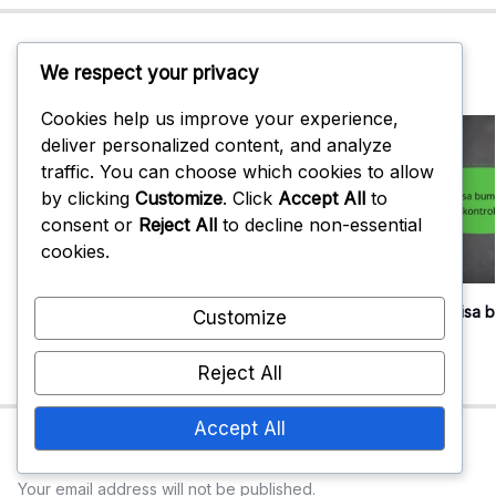
You Might Also Like
We respect your privacy
Cookies help us improve your experience,
deliver personalized content, and analyze
traffic. You can choose which cookies to allow
by clicking
Customize
. Click
Accept All
to
consent or
Reject All
to decline non-essential
cookies.
Treniņu galda tenisa bumbiņas: Krāsu
Treniņu galda tenisa 
Customize
iespējas, Veiktspēja, Izmaksas
spin, kontrole
11/02/2026
0
11/02/2026
0
Reject All
Accept All
Leave A Reply
Your email address will not be published.