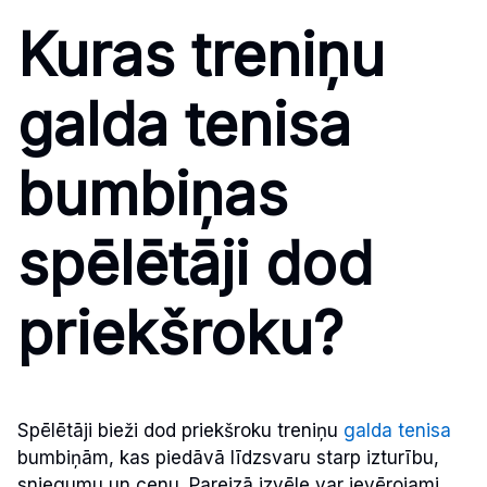
Kuras treniņu
galda tenisa
bumbiņas
spēlētāji dod
priekšroku?
Spēlētāji bieži dod priekšroku treniņu
galda tenisa
bumbiņām, kas piedāvā līdzsvaru starp izturību,
sniegumu un cenu. Pareizā izvēle var ievērojami