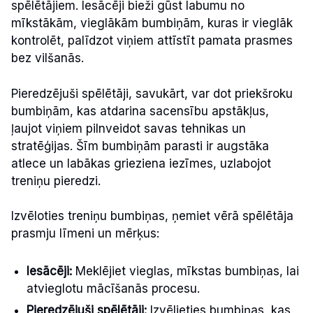
spēlētājiem. Iesācēji bieži gūst labumu no
mīkstākām, vieglākām bumbiņām, kuras ir vieglāk
kontrolēt, palīdzot viņiem attīstīt pamata prasmes
bez vilšanās.
Pieredzējuši spēlētāji, savukārt, var dot priekšroku
bumbiņām, kas atdarina sacensību apstākļus,
ļaujot viņiem pilnveidot savas tehnikas un
stratēģijas. Šīm bumbiņām parasti ir augstāka
atlece un labākas grieziena iezīmes, uzlabojot
treniņu pieredzi.
Izvēloties treniņu bumbiņas, ņemiet vērā spēlētāja
prasmju līmeni un mērķus:
Iesācēji:
Meklējiet vieglas, mīkstas bumbiņas, lai
atvieglotu mācīšanās procesu.
Pieredzējuši spēlētāji:
Izvēlieties bumbiņas, kas