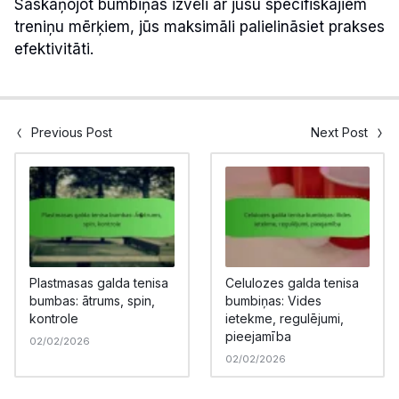
Saskaņojot bumbiņas izvēli ar jūsu specifiskajiem
treniņu mērķiem, jūs maksimāli palielināsiet prakses
efektivitāti.
Previous Post
Next Post
Plastmasas galda tenisa
Celulozes galda tenisa
bumbas: ātrums, spin,
bumbiņas: Vides
kontrole
ietekme, regulējumi,
pieejamība
02/02/2026
02/02/2026