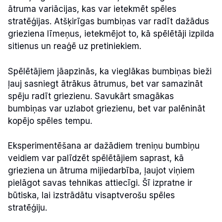
ātruma variācijas, kas var ietekmēt spēles
stratēģijas. Atšķirīgas bumbiņas var radīt dažādus
grieziena līmeņus, ietekmējot to, kā spēlētāji izpilda
sitienus un reaģē uz pretiniekiem.
Spēlētājiem jāapzinās, ka vieglākas bumbiņas bieži
ļauj sasniegt ātrākus ātrumus, bet var samazināt
spēju radīt griezienu. Savukārt smagākas
bumbiņas var uzlabot griezienu, bet var palēnināt
kopējo spēles tempu.
Eksperimentēšana ar dažādiem treniņu bumbiņu
veidiem var palīdzēt spēlētājiem saprast, kā
grieziena un ātruma mijiedarbība, ļaujot viņiem
pielāgot savas tehnikas attiecīgi. Šī izpratne ir
būtiska, lai izstrādātu visaptverošu spēles
stratēģiju.