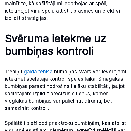
mainīt to, kā spēlētāji mijiedarbojas ar spēli,
ietekmējot viņu spēju attīstīt prasmes un efektīvi
izpildīt stratēģijas.
Svēruma ietekme uz
bumbiņas kontroli
Treniņu
galda tenisa
bumbiņas svars var ievērojami
ietekmēt spēlētāja kontroli spēles laikā. Smagākas
bumbiņas parasti nodrošina lielāku stabilitāti, ļaujot
spēlētājiem izpildīt precīzus sitienus, kamēr
vieglākas bumbiņas var palielināt ātrumu, bet
samazināt kontroli.
Spēlētāji bieži dod priekšroku bumbiņām, kas atbilst
viņu spēles stilam; piemēram, agresīvi spēlētāji var