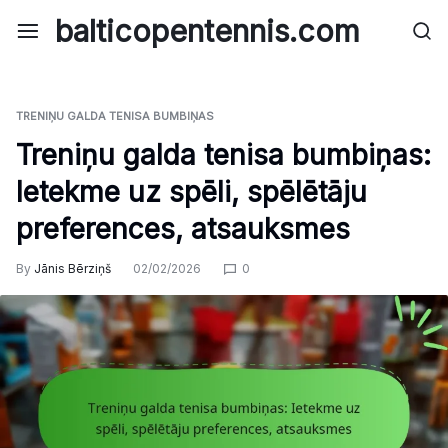
Skip
balticopentennis.com
to
content
TRENIŅU GALDA TENISA BUMBIŅAS
Treniņu galda tenisa bumbiņas:
Ietekme uz spēli, spēlētāju
preferences, atsauksmes
By
Jānis Bērziņš
02/02/2026
0