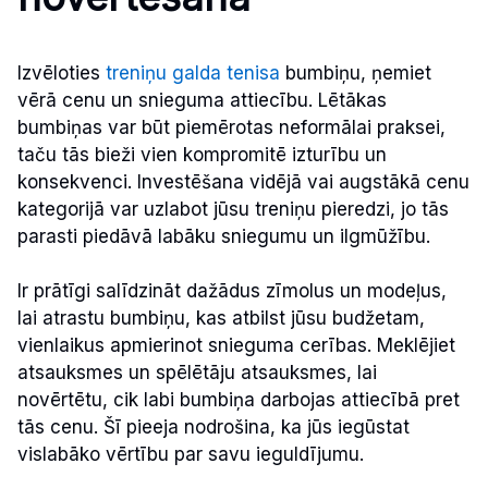
Izvēloties
treniņu galda tenisa
bumbiņu, ņemiet
vērā cenu un snieguma attiecību. Lētākas
bumbiņas var būt piemērotas neformālai praksei,
taču tās bieži vien kompromitē izturību un
konsekvenci. Investēšana vidējā vai augstākā cenu
kategorijā var uzlabot jūsu treniņu pieredzi, jo tās
parasti piedāvā labāku sniegumu un ilgmūžību.
Ir prātīgi salīdzināt dažādus zīmolus un modeļus,
lai atrastu bumbiņu, kas atbilst jūsu budžetam,
vienlaikus apmierinot snieguma cerības. Meklējiet
atsauksmes un spēlētāju atsauksmes, lai
novērtētu, cik labi bumbiņa darbojas attiecībā pret
tās cenu. Šī pieeja nodrošina, ka jūs iegūstat
vislabāko vērtību par savu ieguldījumu.