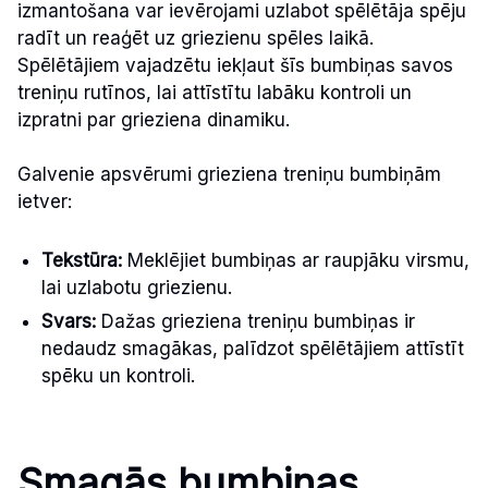
izmantošana var ievērojami uzlabot spēlētāja spēju
radīt un reaģēt uz griezienu spēles laikā.
Spēlētājiem vajadzētu iekļaut šīs bumbiņas savos
treniņu rutīnos, lai attīstītu labāku kontroli un
izpratni par grieziena dinamiku.
Galvenie apsvērumi grieziena treniņu bumbiņām
ietver:
Tekstūra:
Meklējiet bumbiņas ar raupjāku virsmu,
lai uzlabotu griezienu.
Svars:
Dažas grieziena treniņu bumbiņas ir
nedaudz smagākas, palīdzot spēlētājiem attīstīt
spēku un kontroli.
Smagās bumbiņas