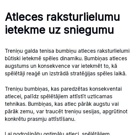
Atleces raksturlielumu
ietekme uz sniegumu
Treniņu galda tenisa bumbiņu atleces raksturlielumi
būtiski ietekmē spēles dinamiku. Bumbiņas atleces
augstums un konsekvence var ietekmēt to, kā
spēlētāji reaģē un izstrādā stratēģijas spēles laikā.
Treniņu bumbiņas, kas paredzētas konsekventai
atlecei, palīdz spēlētājiem attīstīt uzticamas
tehnikas. Bumbiņas, kas atlec pārāk augstu vai
pārāk zemu, var traucēt treniņu sesijas, apgrūtinot
konkrētu prasmju attīstīšanu.
Lai nodrošinātu optimālu atleci, spēlētājiem